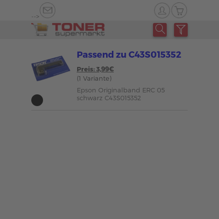
-->
Passend zu C43S015352
Preis: 3,99€
(1 Variante)
Epson Originalband ERC 05
schwarz C43S015352