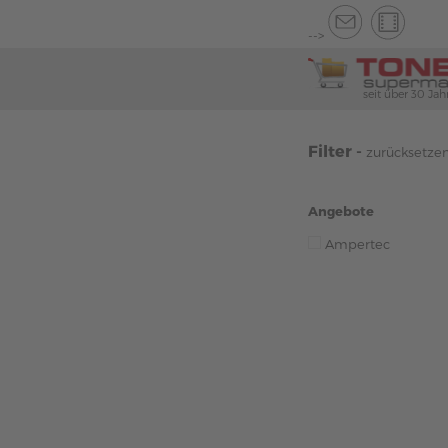
-->
seit über 30 Jah
Filter -
zurücksetze
Angebote
Ampertec