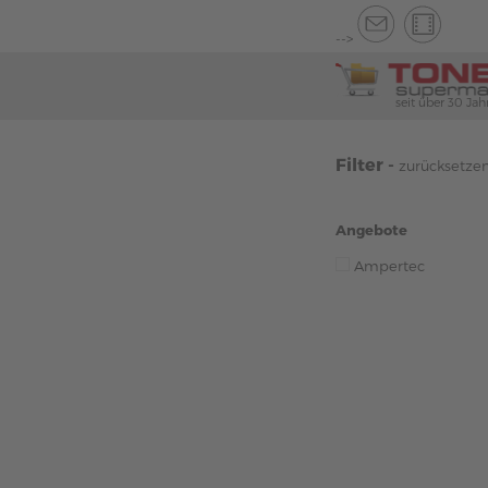
-->
seit über 30 Jah
Filter -
zurücksetze
Angebote
Ampertec