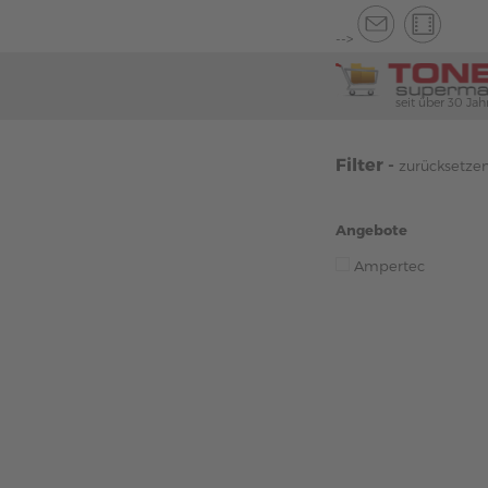
-->
seit über 30 Jah
Filter -
zurücksetze
Angebote
Ampertec