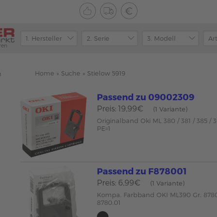
ren
Home
»
Suche
»
Stielow 5919
n
Passend zu 09002309
Preis: 19,99€
(1 Variante)
Originalband Oki ML 380 / 381 / 385 /
PE=1
Passend zu F878001
Preis: 6,99€
(1 Variante)
Kompa. Farbband OKI ML390 Gr. 878
8780.01