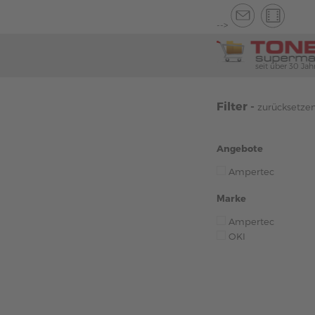
-->
seit über 30 Jah
Filter -
zurücksetze
Angebote
Ampertec
Marke
Ampertec
OKI