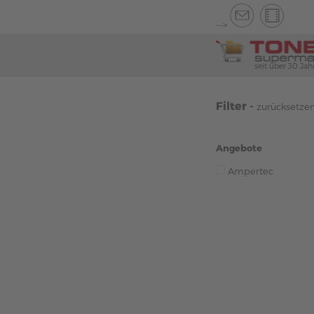
-->
seit über 30 Jah
Filter -
zurücksetze
Angebote
Ampertec