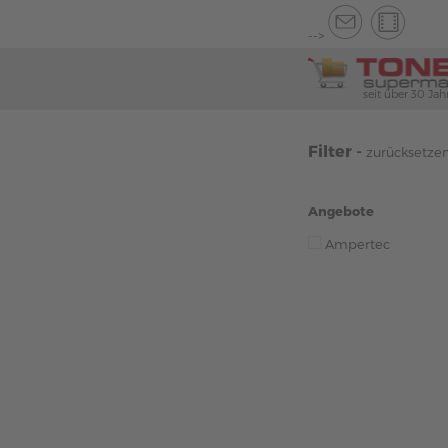
-->
seit über 30 Jah
Filter -
zurücksetze
Angebote
Ampertec