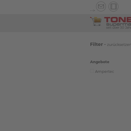
-->
seit über 30 Jah
Filter -
zurücksetze
Angebote
Ampertec