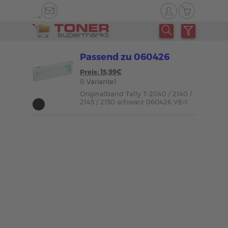
-->
Passend zu 060426
Preis: 15,99€
(1 Variante)
Originalband Tally T-2040 / 2140 /
2145 / 2150 schwarz 060426 VE=1