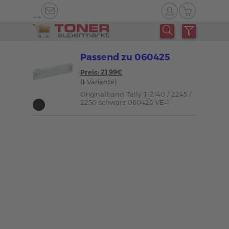
-->
Passend zu 060425
Preis: 21,99€
(1 Variante)
Originalband Tally T-2140 / 2245 /
2250 schwarz 060425 VE=1