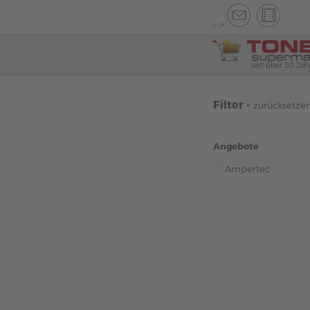
-->
seit über 30 Jah
Filter -
zurücksetze
Angebote
Ampertec