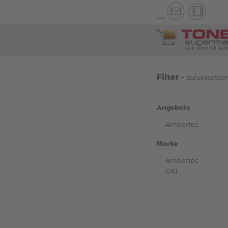
-->
seit über 30 Jah
Filter -
zurücksetze
Angebote
Ampertec
Marke
Ampertec
OKI