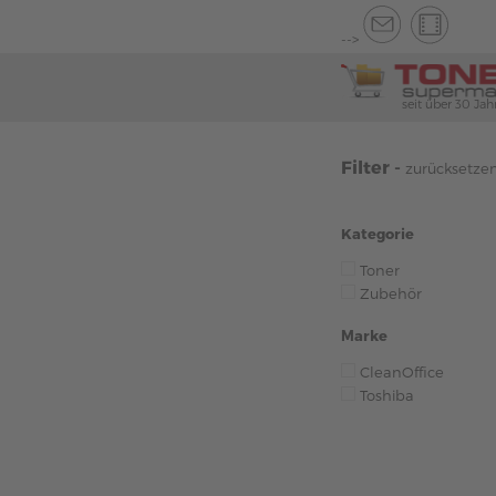
-->
seit über 30 Jah
Filter -
zurücksetze
Kategorie
Toner
Zubehör
Marke
CleanOffice
Toshiba