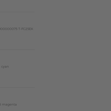
AJ00000075 T-FC25EK
 cyan
78 magenta