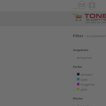
-->
seit über 30 Jah
Filter -
zurücksetze
Angebote
Ampertec
Farbe
schwarz
cyan
magenta
gelb
Marke