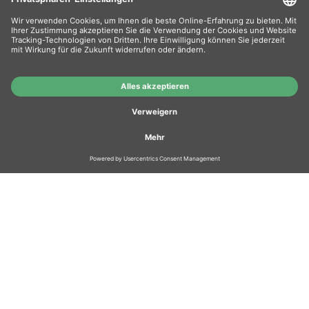
Wiederverkäufer
: Das Angebot unseres Web-
Shops richtet sich nicht an Wiederverkäufer.
Wenn Sie Wiederverkäufer sind, registrieren Sie
sich bitte in unserem Händler-Portal
www.tonerhersteller.de
GUT
AUSGEZEICHNET
.org
1.424 Bewertungen
Hinweise
3.93
/ 5
Wer wir sind?
AGB
Übersicht Hersteller
Zahlung
Versand
Warenrücksendung
Vorteile
Hausmarken-Garantie
Widerrufsbelehrung
Datenschutz
Kontakt
Impressum
Gutscheinbedingungen
Soziales Engagement
Re-Life Box
FAQ
Batteriegesetz
Cookie Einstellungen
Vertrag widerrufen