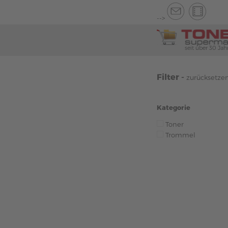
-->
seit über 30 Jah
Filter -
zurücksetze
Kategorie
Toner
Trommel