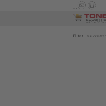
-->
seit über 30 Jah
Filter -
zurücksetze