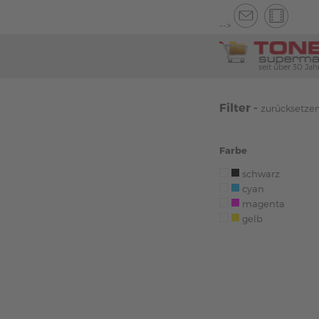
-->
seit über 30 Jah
Filter -
zurücksetze
Farbe
schwarz
cyan
magenta
gelb