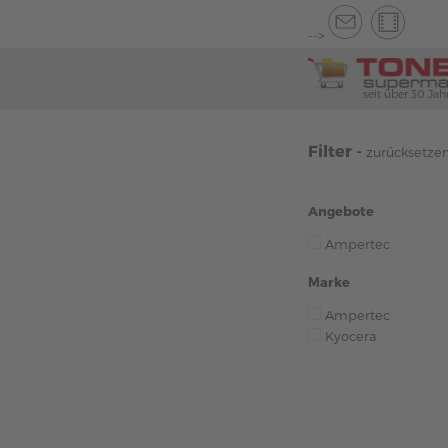
-->
seit über 30 Jah
Filter -
zurücksetze
Angebote
Ampertec
Marke
Ampertec
Kyocera