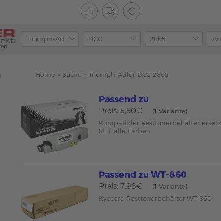
ren
Home
»
Suche
»
Triumph-Adler DCC 2865
n
Passend zu
Preis: 5,50€
(1 Variante)
Kompatibler Resttonerbehälter erset
St. f. alle Farben
Passend zu WT-860
Preis: 7,98€
(1 Variante)
Kyocera Resttonerbehälter WT-860