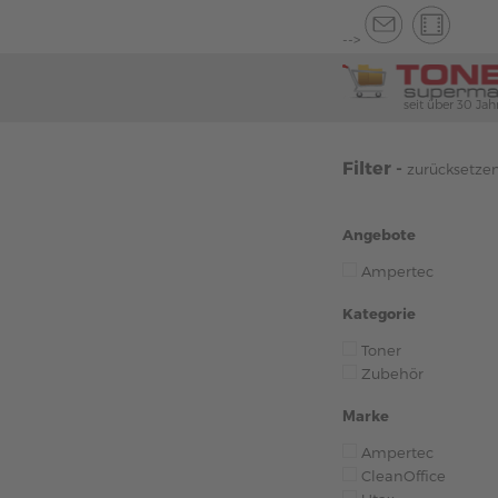
-->
seit über 30 Jah
Filter -
zurücksetze
Angebote
Ampertec
Kategorie
Toner
Zubehör
Marke
Ampertec
CleanOffice