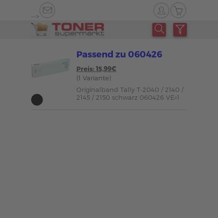
-->
Passend zu 060426
Preis: 15,99€
(1 Variante)
Originalband Tally T-2040 / 2140 /
2145 / 2150 schwarz 060426 VE=1