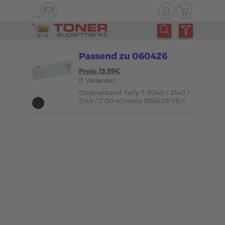
-->
Passend zu 060426
Preis: 15,99€
(1 Variante)
Originalband Tally T-2040 / 2140 /
2145 / 2150 schwarz 060426 VE=1