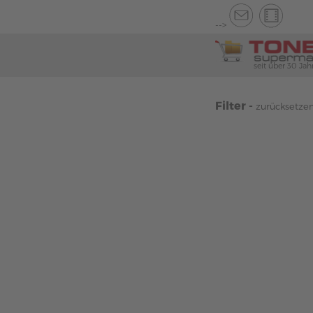
-->
seit über 30 Jah
Filter -
zurücksetze