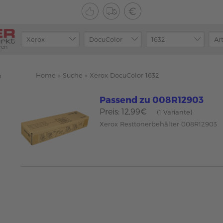
ren
Home
»
Suche
»
Xerox DocuColor 1632
n
Passend zu 008R12903
Preis: 12,99€
(1 Variante)
Xerox Resttonerbehälter 008R12903