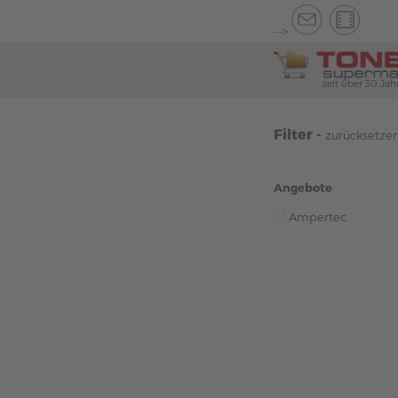
-->
seit über 30 Jah
Filter -
zurücksetze
Angebote
Ampertec