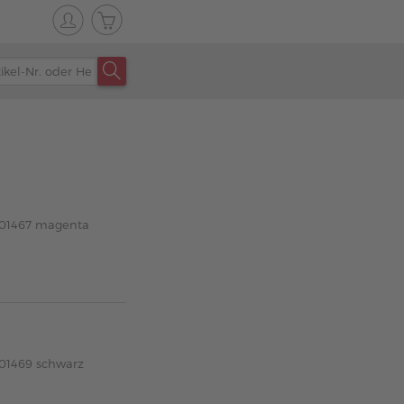
6R01467 magenta
R01469 schwarz