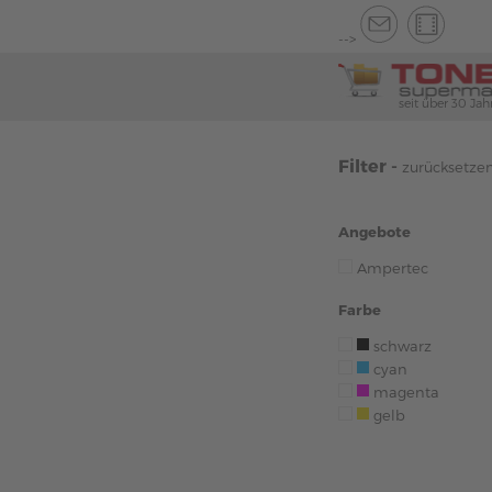
-->
seit über 30 Jah
Filter -
zurücksetze
Angebote
Ampertec
Farbe
schwarz
cyan
magenta
gelb