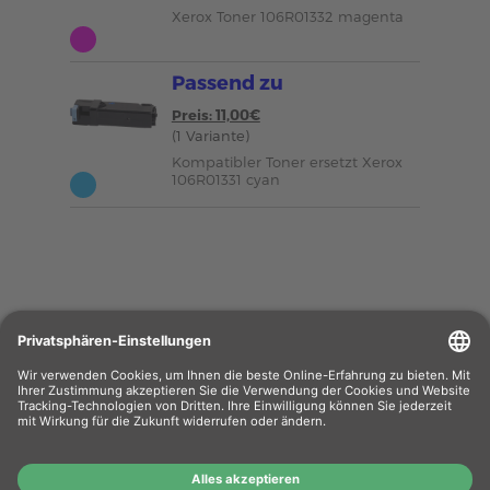
Xerox Toner 106R01332 magenta
Passend zu
Preis: 11,00€
(1 Variante)
Kompatibler Toner ersetzt Xerox
106R01331 cyan