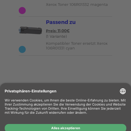
Xerox Toner 106R01332 magenta
Passend zu
Preis: 11,00€
(1 Variante)
Kompatibler Toner ersetzt Xerox
106R01331 cyan