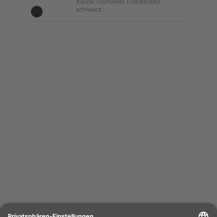
Xerox Trommel 108R00861
schwarz