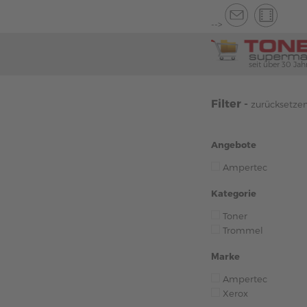
-->
seit über 30 Jah
Filter -
zurücksetze
Angebote
Ampertec
Kategorie
Toner
Trommel
Marke
Ampertec
Xerox