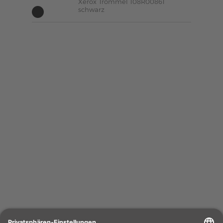
Xerox Trommel 108R00861
schwarz