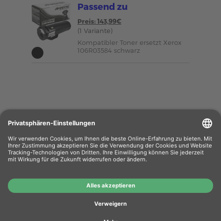
Passend zu
Preis: 143,99€
(1 Variante)
Kompatibler Toner ersetzt Xerox
106R03584 schwarz
Wiederverkäufer
: Das Angebot unseres Web-
Shops richtet sich nicht an Wiederverkäufer.
Wenn Sie Wiederverkäufer sind, registrieren Sie
sich bitte in unserem Händler-Portal