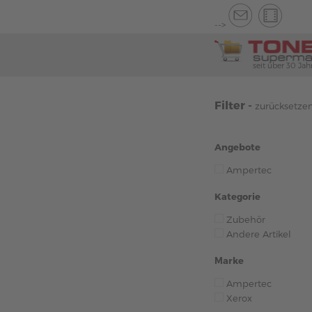
-->
seit über 30 Jah
Filter -
zurücksetze
Angebote
Ampertec
Kategorie
Zubehör
Andere Artikel
Marke
Ampertec
Xerox