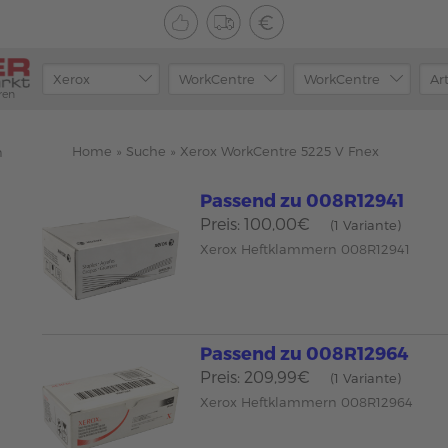
ren
Home
»
Suche
»
Xerox WorkCentre 5225 V Fnex
n
Passend zu 008R12941
Preis: 100,00€
(1 Variante)
Xerox Heftklammern 008R12941
Passend zu 008R12964
Preis: 209,99€
(1 Variante)
Xerox Heftklammern 008R12964