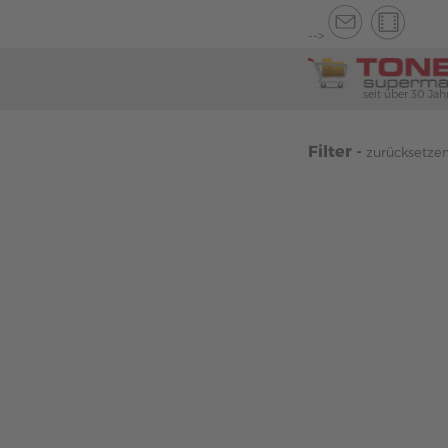
-->
seit über 30 Jah
Filter -
zurücksetze