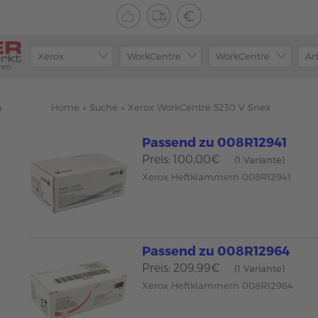
ren
Home
»
Suche
»
Xerox WorkCentre 5230 V Snex
n
Passend zu 008R12941
Preis: 100,00€
(1 Variante)
Xerox Heftklammern 008R12941
Passend zu 008R12964
Preis: 209,99€
(1 Variante)
Xerox Heftklammern 008R12964