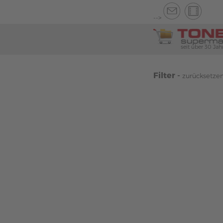
-->
seit über 30 Jah
Filter -
zurücksetze