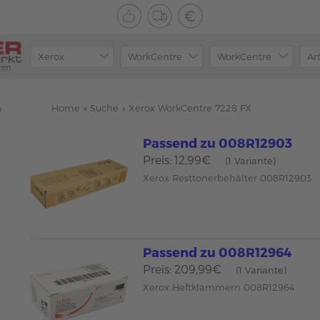
ren
Home
»
Suche
»
Xerox WorkCentre 7228 FX
n
Passend zu 008R12903
Preis: 12,99€
(1 Variante)
Xerox Resttonerbehälter 008R12903
Passend zu 008R12964
Preis: 209,99€
(1 Variante)
Xerox Heftklammern 008R12964