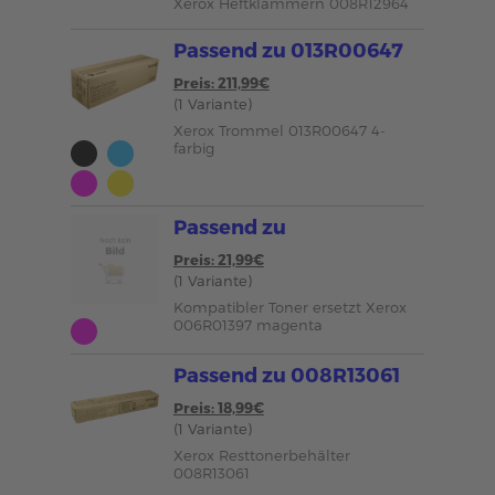
Xerox Heftklammern 008R12964
Passend zu 013R00647
Preis: 211,99€
(1 Variante)
Xerox Trommel 013R00647 4-
farbig
Passend zu
Preis: 21,99€
(1 Variante)
Kompatibler Toner ersetzt Xerox
006R01397 magenta
Passend zu 008R13061
Preis: 18,99€
(1 Variante)
Xerox Resttonerbehälter
008R13061