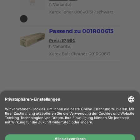
(1 Variante)
Xerox Toner 006R01517 schwarz
Passend zu 001R00613
Preis: 37,98€
(1 Variante)
Xerox Belt Cleaner 001R00613