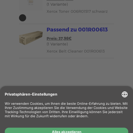
(1 Variante)
Xerox Toner 006R01517 schwarz
Passend zu 001R00613
Preis: 37,98€
(1 Variante)
Xerox Belt Cleaner 001R00613