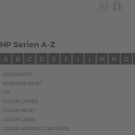
-->
HP Serien A-Z
A
B
C
D
E
F
I
L
M
N
O
ADDMASTER
BUSINESS INKJET
CP
COLOR COPIER
COLOR INKJET
COLOR LASER
COLOR LASERJET 1000 SERIE