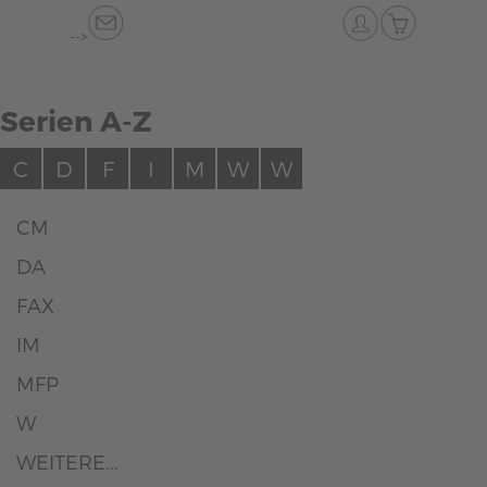
-->
Serien A-Z
C
D
F
I
M
W
W
CM
DA
FAX
IM
MFP
W
WEITERE...