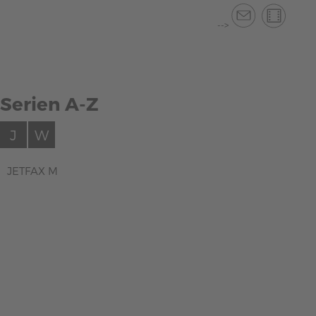
-->
Serien A-Z
J
W
JETFAX M