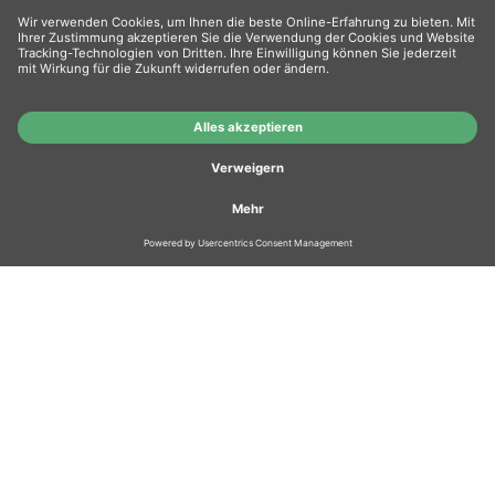
Wiederverkäufer
: Das Angebot unseres Web-
Shops richtet sich nicht an Wiederverkäufer.
Wenn Sie Wiederverkäufer sind, registrieren Sie
sich bitte in unserem Händler-Portal
www.tonerhersteller.de
Wer wir sind?
AGB
Übersicht Hersteller
Zahlung
GUT
AUSGEZEICHNET
.org
1.424 Bewertungen
Hinweise
3.93
/ 5
Versand
Warenrücksendung
Vorteile
Hausmarken-Garantie
Widerrufsbelehrung
Datenschutz
Kontakt
Impressum
Gutscheinbedingungen
Soziales Engagement
Re-Life Box
FAQ
Batteriegesetz
Cookie Einstellungen
Vertrag widerrufen