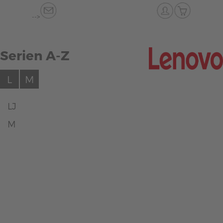
-->
Serien A-Z
L
M
LJ
M