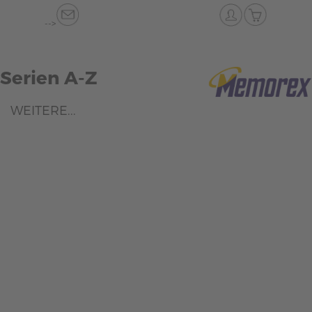
-->
Serien A-Z
WEITERE...