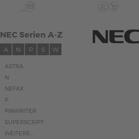
-->
NEC Serien A-Z
A
N
P
S
W
ASTRA
N
NEFAX
P
PINWRITER
SUPERSCRIPT
WEITERE...