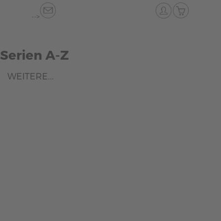
-->
Serien A-Z
WEITERE...