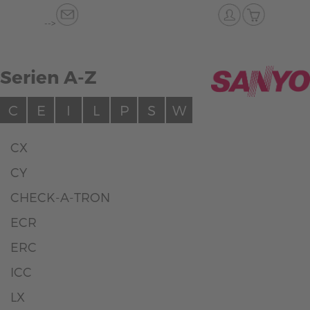
-->
Serien A-Z
C
E
I
L
P
S
W
CX
CY
CHECK-A-TRON
ECR
ERC
ICC
LX