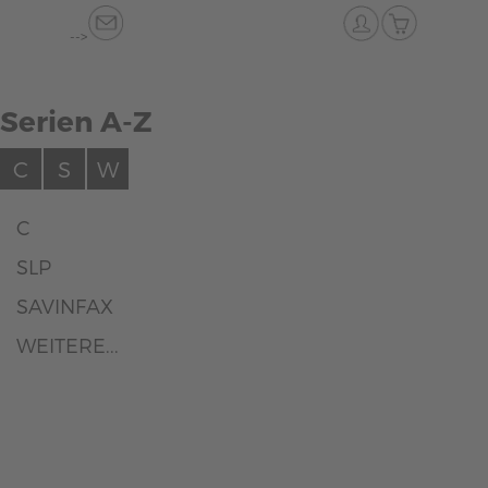
-->
Serien A-Z
C
S
W
C
SLP
SAVINFAX
WEITERE...