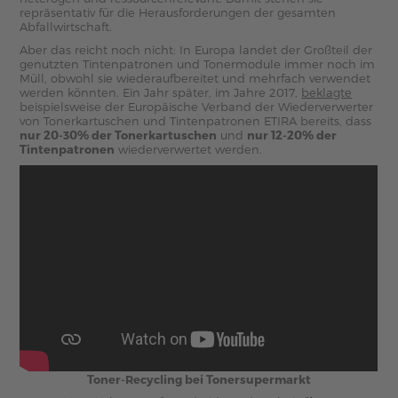
repräsentativ für die Herausforderungen der gesamten
Abfallwirtschaft.
Aber das reicht noch nicht: In Europa landet der Großteil der
genutzten Tintenpatronen und Tonermodule immer noch im
Müll, obwohl sie wiederaufbereitet und mehrfach verwendet
werden könnten. Ein Jahr später, im Jahre 2017,
beklagte
beispielsweise der Europäische Verband der Wiederverwerter
von Tonerkartuschen und Tintenpatronen ETIRA bereits, dass
nur 20-30% der Tonerkartuschen
und
nur 12-20% der
Tintenpatronen
wiederverwertet werden.
Toner-Recycling bei Tonersupermarkt