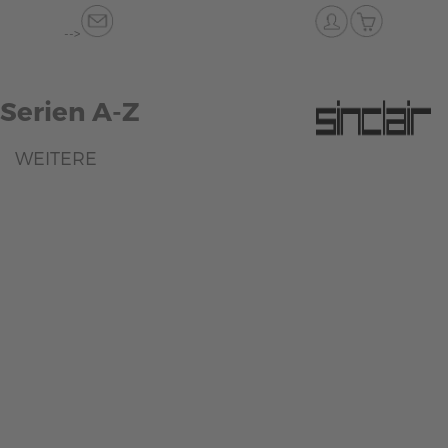
-->
Serien A-Z
WEITERE